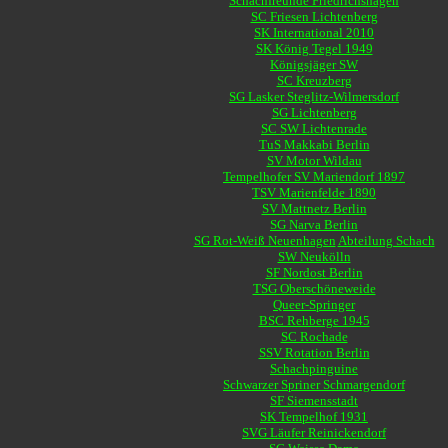
Schachfreunde Friedrichshagen
SC Friesen Lichtenberg
SK International 2010
SK König Tegel 1949
Königsjäger SW
SC Kreuzberg
SG Lasker Steglitz-Wilmersdorf
SG Lichtenberg
SC SW Lichtenrade
TuS Makkabi Berlin
SV Motor Wildau
Tempelhofer SV Mariendorf 1897
TSV Marienfelde 1890
SV Mattnetz Berlin
SG Narva Berlin
SG Rot-Weiß Neuenhagen
Abteilung Schach
SW Neukölln
SF Nordost Berlin
TSG Oberschöneweide
Queer-Springer
BSC Rehberge 1945
SC Rochade
SSV Rotation Berlin
Schachpinguine
Schwarzer Spriner Schmargendorf
SF Siemensstadt
SK Tempelhof 1931
SVG Läufer Reinickendorf