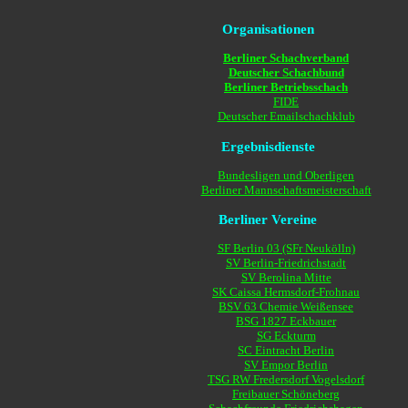
Organisationen
Berliner Schachverband
Deutscher Schachbund
Berliner Betriebsschach
FIDE
Deutscher Emailschachklub
Ergebnisdienste
Bundesligen und Oberligen
Berliner Mannschaftsmeisterschaft
Berliner Vereine
SF Berlin 03 (SFr Neukölln)
SV Berlin-Friedrichstadt
SV Berolina Mitte
SK Caissa Hermsdorf-Frohnau
BSV 63 Chemie Weißensee
BSG 1827 Eckbauer
SG Eckturm
SC Eintracht Berlin
SV Empor Berlin
TSG RW Fredersdorf Vogelsdorf
Freibauer Schöneberg