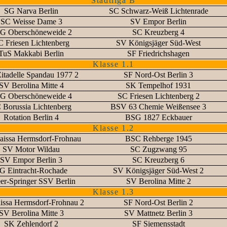
Stadtliga B
SG Narva Berlin
SC Schwarz-Weiß Lichtenrade
SC Weisse Dame 3
SV Empor Berlin
G Oberschöneweide 2
SC Kreuzberg 4
C Friesen Lichtenberg
SV Königsjäger Süd-West
TuS Makkabi Berlin
SF Friedrichshagen
Klasse 1.1
itadelle Spandau 1977 2
SF Nord-Ost Berlin 3
SV Berolina Mitte 4
SK Tempelhof 1931
G Oberschöneweide 4
SC Friesen Lichtenberg 2
 Borussia Lichtenberg
BSV 63 Chemie Weißensee 3
Rotation Berlin 4
BSG 1827 Eckbauer
Klasse 1.2
issa Hermsdorf-Frohnau
BSC Rehberge 1945
SV Motor Wildau
SC Zugzwang 95
SV Empor Berlin 3
SC Kreuzberg 6
G Eintracht-Rochade
SV Königsjäger Süd-West 2
er-Springer SSV Berlin
SV Berolina Mitte 2
Klasse 1.3
issa Hermsdorf-Frohnau 2
SF Nord-Ost Berlin 2
SV Berolina Mitte 3
SV Mattnetz Berlin 3
SK Zehlendorf 2
SF Siemensstadt