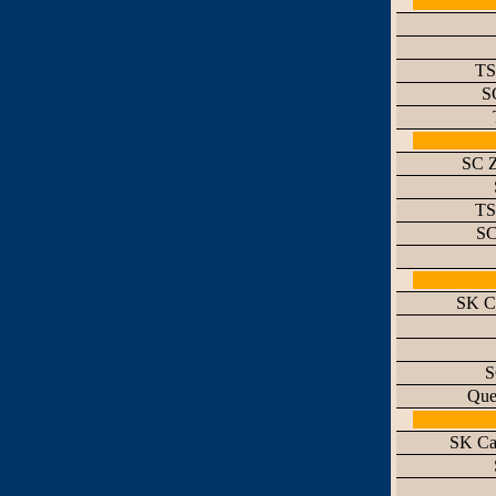
TS
S
SC Z
TS
SC
SK Ca
S
Que
SK Ca