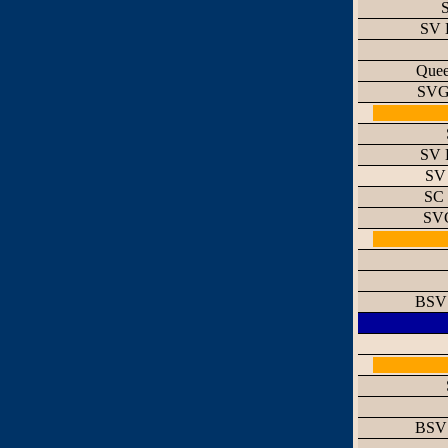
S
SV 
Quee
SVG 
SV 
SV 
SC 
SVG
BSV 
BSV 