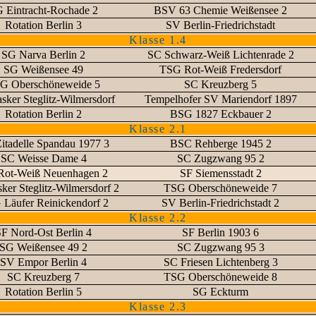
 Eintracht-Rochade 2
BSV 63 Chemie Weißensee 2
Rotation Berlin 3
SV Berlin-Friedrichstadt
Klasse 1.4
SG Narva Berlin 2
SC Schwarz-Weiß Lichtenrade 2
SG Weißensee 49
TSG Rot-Weiß Fredersdorf
G Oberschöneweide 5
SC Kreuzberg 5
sker Steglitz-Wilmersdorf
Tempelhofer SV Mariendorf 1897
Rotation Berlin 2
BSG 1827 Eckbauer 2
Klasse 2.1
itadelle Spandau 1977 3
BSC Rehberge 1945 2
SC Weisse Dame 4
SC Zugzwang 95 2
Rot-Weiß Neuenhagen 2
SF Siemensstadt 2
ker Steglitz-Wilmersdorf 2
TSG Oberschöneweide 7
Läufer Reinickendorf 2
SV Berlin-Friedrichstadt 2
Klasse 2.2
F Nord-Ost Berlin 4
SF Berlin 1903 6
SG Weißensee 49 2
SC Zugzwang 95 3
SV Empor Berlin 4
SC Friesen Lichtenberg 3
SC Kreuzberg 7
TSG Oberschöneweide 8
Rotation Berlin 5
SG Eckturm
Klasse 2.3