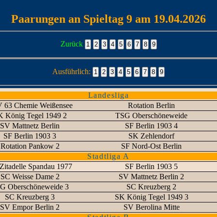
Paarungen an Spieltag 9 am 19.04.2026
Zurück
Ausführlich:
Landesliga
 63 Chemie Weißensee
Rotation Berlin
 König Tegel 1949 2
TSG Oberschöneweide
SV Mattnetz Berlin
SF Berlin 1903 4
SF Berlin 1903 3
SK Zehlendorf
Rotation Pankow 2
SF Nord-Ost Berlin
Stadtliga A
Zitadelle Spandau 1977
SF Berlin 1903 5
SC Weisse Dame 2
SV Mattnetz Berlin 2
G Oberschöneweide 3
SC Kreuzberg 2
SC Kreuzberg 3
SK König Tegel 1949 3
SV Empor Berlin 2
SV Berolina Mitte