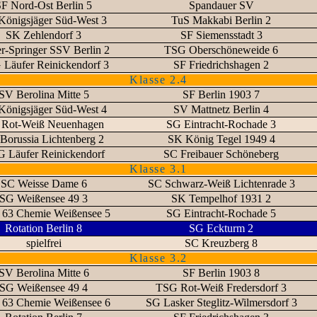
F Nord-Ost Berlin 5
Spandauer SV
Königsjäger Süd-West 3
TuS Makkabi Berlin 2
SK Zehlendorf 3
SF Siemensstadt 3
r-Springer SSV Berlin 2
TSG Oberschöneweide 6
Läufer Reinickendorf 3
SF Friedrichshagen 2
Klasse 2.4
SV Berolina Mitte 5
SF Berlin 1903 7
Königsjäger Süd-West 4
SV Mattnetz Berlin 4
Rot-Weiß Neuenhagen
SG Eintracht-Rochade 3
Borussia Lichtenberg 2
SK König Tegel 1949 4
 Läufer Reinickendorf
SC Freibauer Schöneberg
Klasse 3.1
SC Weisse Dame 6
SC Schwarz-Weiß Lichtenrade 3
SG Weißensee 49 3
SK Tempelhof 1931 2
63 Chemie Weißensee 5
SG Eintracht-Rochade 5
Rotation Berlin 8
SG Eckturm 2
spielfrei
SC Kreuzberg 8
Klasse 3.2
SV Berolina Mitte 6
SF Berlin 1903 8
SG Weißensee 49 4
TSG Rot-Weiß Fredersdorf 3
63 Chemie Weißensee 6
SG Lasker Steglitz-Wilmersdorf 3