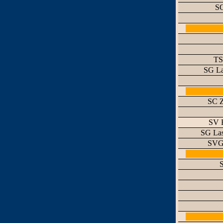
SG
TS
SG La
SC Z
SV 
SG Las
SVG 
S