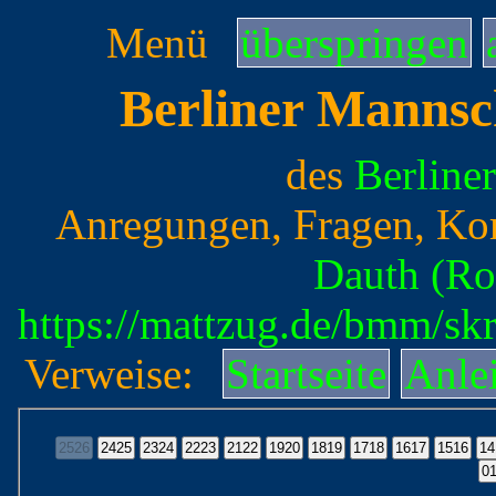
Menü
überspringen
Berliner Mannsc
des
Berline
Anregungen, Fragen, Ko
Dauth (Ro
https://mattzug.de/bmm/s
Verweise:
Startseite
Anle