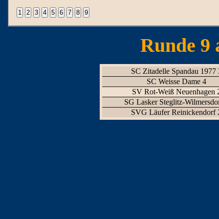
Runde 9 
SC Zitadelle Spandau 1977 
SC Weisse Dame 4
SV Rot-Weiß Neuenhagen 
SG Lasker Steglitz-Wilmersdor
SVG Läufer Reinickendorf 