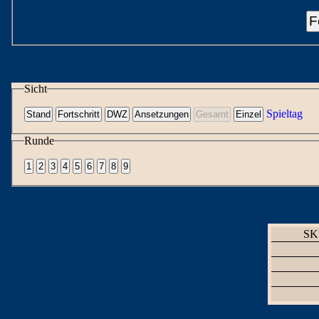
F
Sicht
Spieltag
Runde
SK 