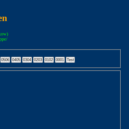
en
kow)
ppe/