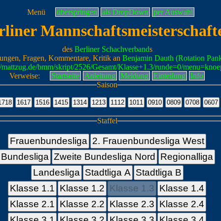
Menü
überspringen
als DropDown
per Auswahl
rliner Mannschaftsmeisterschaft
des
Berliner Schachverband
s
ungen, Fragen, Kommentare, Kritik an
Benjamin Dauth (Rotation Pan
://mattzug.de/bmm/skript/2526/Gesamt/Klasse+1.3/runde=0/menu=knoe
Verweise:
Startseite
Anleitung
Meldung
Einteilung
Info
Saison
Staffel
Frauenbundesliga
2. Frauenbundesliga West
Bundesliga
Zweite Bundesliga Nord
Regionalliga
Landesliga
Stadtliga A
Stadtliga B
Klasse 1.1
Klasse 1.2
Klasse 1.3
Klasse 1.4
Klasse 2.1
Klasse 2.2
Klasse 2.3
Klasse 2.4
Klasse 3.1
Klasse 3.2
Klasse 3.3
Klasse 3.4