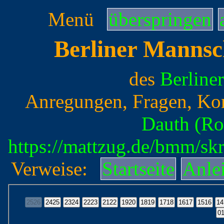
Menü
überspringen
Berliner Mannsc
des
Berline
Anregungen, Fragen, Ko
Dauth (Ro
https://mattzug.de/bmm/s
Verweise:
Startseite
Anle