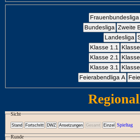
Frauenbundesliga
Bundesliga
Zweite 
Landesliga
Klasse 1.1
Klasse
Klasse 2.1
Klasse
Klasse 3.1
Klasse
Feierabendliga A
Feie
Regional
Sicht
Spieltag
Runde