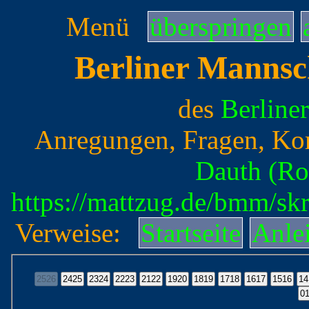
Menü
überspringen
Berliner Mannsc
des
Berline
Anregungen, Fragen, Ko
Dauth (Ro
https://mattzug.de/bmm/s
Verweise:
Startseite
Anle