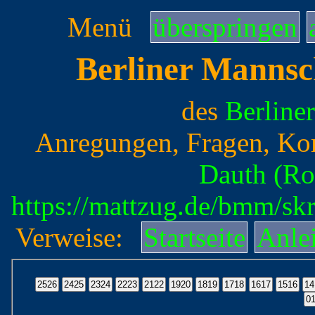
Menü
überspringen
Berliner Mannsc
des
Berline
Anregungen, Fragen, Ko
Dauth (Ro
https://mattzug.de/bmm/s
Verweise:
Startseite
Anle