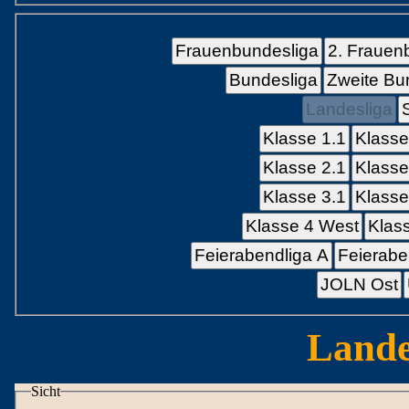
Frauenbundesliga
2. Frauen
Bundesliga
Zweite Bu
Landesliga
Klasse 1.1
Klasse
Klasse 2.1
Klasse
Klasse 3.1
Klasse
Klasse 4 West
Klas
Feierabendliga A
Feierabe
JOLN Ost
Lande
Sicht