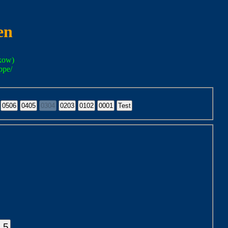
en
kow)
ppe/
.5