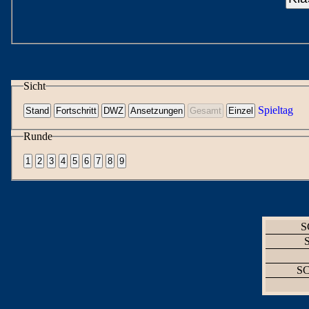
Sicht
Spieltag
Runde
S
SC