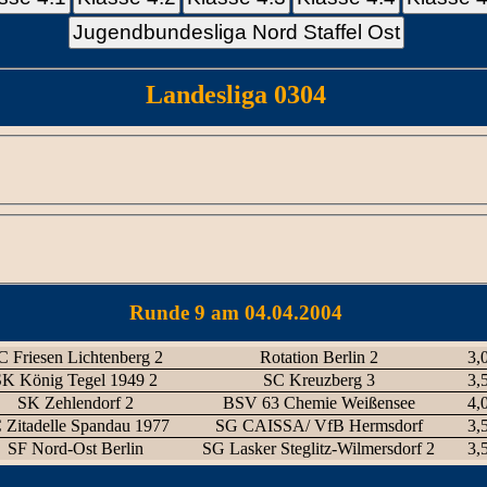
Jugendbundesliga Nord Staffel Ost
Landesliga 0304
Runde 9 am 04.04.2004
C Friesen Lichtenberg 2
Rotation Berlin 2
3,0
SK König Tegel 1949 2
SC Kreuzberg 3
3,5
SK Zehlendorf 2
BSV 63 Chemie Weißensee
4,0
 Zitadelle Spandau 1977
SG CAISSA/ VfB Hermsdorf
3,5
SF Nord-Ost Berlin
SG Lasker Steglitz-Wilmersdorf 2
3,5