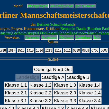
Menü
überspringen
als DropDown
per Auswahl
rliner Mannschaftsmeisterschaft
des
Berliner Schachverband
s
ungen, Fragen, Kommentare, Kritik an
Benjamin Dauth (Rotation Pan
://mattzug.de/bmm/skript/0304/Gesamt/Landesliga/runde=0/menu=knoe
Verweise:
Startseite
Anleitung
Meldung
Einteilung
Info
Saison
Staffel
Oberliga Nord Ost
Landesliga
Stadtliga A
Stadtliga B
Klasse 1.1
Klasse 1.2
Klasse 1.3
Klasse 1.4
Klasse 2.1
Klasse 2.2
Klasse 2.3
Klasse 2.4
Klasse 3.1
Klasse 3.2
Klasse 3.3
Klasse 3.4
sse 4.1
Klasse 4.2
Klasse 4.3
Klasse 4.4
Klasse 4