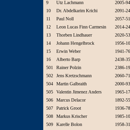
9
Utz Lachmann
2005-9
10
Dr. Abdelkarim Krichi
2091-2
11
Paul Noll
2057-5
12
Leon Lucas Finn Carmesin
2014-2
13
Thorben Lindhauer
2020-5
14
Johann Hengelbrock
1956-1
15
Erwin Weber
1941-7
16
Alberto Barp
2438-3
501
Rainer Polzin
2386-1
502
Jens Kretzschmann
2060-7
504
Martin Galbraith
2000-9
505
Valentin Jimenez Anders
1965-1
506
Marcus Delacor
1892-5
507
Patrick Groot
1936-7
508
Markus Krischer
1985-1
509
Karelle Bolon
1958-3