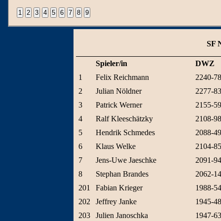
SF 
Spieler/in
DWZ
1
Felix Reichmann
2240-7
2
Julian Nöldner
2277-8
3
Patrick Werner
2155-5
4
Ralf Kleeschätzky
2108-9
5
Hendrik Schmedes
2088-4
6
Klaus Welke
2104-8
7
Jens-Uwe Jaeschke
2091-9
8
Stephan Brandes
2062-1
201
Fabian Krieger
1988-5
202
Jeffrey Janke
1945-4
203
Julien Janoschka
1947-6