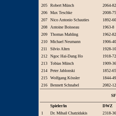
205
Robert Münch
2064-8
206
Max Teschke
2008-7
207
Nico Antonio Schauties
1892-6
208
Antoine Boisseau
1963-8
209
Thomas Mahling
1962-8
210
Michael Neumann
1906-4
211
Silvio Alten
1928-1
212
Ngoc Hai-Dang Ho
1918-7
213
Tobias Münch
1909-3
214
Peter Jablonski
1852-6
215
Wolfgang Kössler
1844-4
216
Bennett Schnabel
2082-1
SF
Spieler/in
DWZ
1
Dr. Mihail Chatzidakis
2318-3