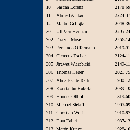
10
Sascha Lorenz
2178-6
11
Ahmed Anibar
2224-3
12
Martin Gebigke
2048-3
301
Ulf Von Herman
2205-2
302
Drazen Muse
2256-1
303
Fernando Offermann
2019-9
304
Clemens Escher
2124-1
305
Jirawat Wierzbicki
2149-1
306
Thomas Heuer
2021-7
307
Alina Fichte-Rath
1980-1
308
Konstantin Bubolz
2039-1
309
Hannes Ollhoff
1819-6
310
Michael Sielaff
1965-6
311
Christian Wolf
1910-8
312
Daut Tahiri
1937-1
313
Martin Kunze
1928-1