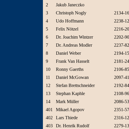
2
Jakub Janeczko
3
Christoph Nogly
2134-1
4
Udo Hoffmann
2238-1
5
Felix Nötzel
2216-2
6
Dr. Joachim Wintzer
2202-9
7
Dr. Andreas Modler
2237-8
8
Daniel Weber
2194-1
9
Frank Van Hasselt
2181-2
10
Ronny Gaerths
2106-8
11
Daniel McGowan
2097-4
12
Stefan Brettschneider
2192-8
13
Stephan Kaphle
2108-9
14
Mark Müller
2086-5
401
Mikael Agopov
2351-5
402
Lars Thiede
2316-1
403
Dr. Henrik Rudolf
2279-1