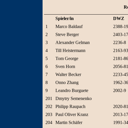
Ro
Spieler/in
DWZ
1
Marco Baldauf
2388-1
2
Steve Berger
2403-1
3
Alexander Gelman
2236-8
4
Till Heistermann
2163-9
5
Tom George
2181-8
6
Sven Horn
2056-8
7
Walter Becker
2233-4
8
Onno Zhang
1962-3
9
Leandro Burguete
2002-9
201
Dmytry Semenenko
202
Philipp Raupach
2020-8
203
Paul Oliver Kranz
2013-1
204
Martin Schäfer
1991-3