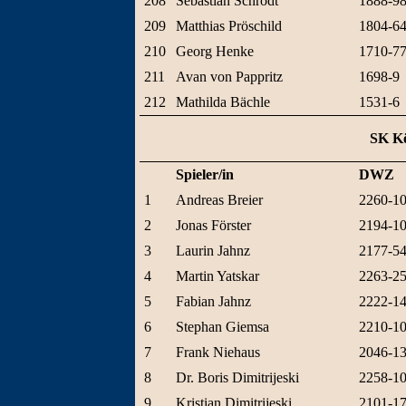
208
Sebastian Schrodt
1888-9
209
Matthias Pröschild
1804-6
210
Georg Henke
1710-7
211
Avan von Pappritz
1698-9
212
Mathilda Bächle
1531-6
SK Kö
Spieler/in
DWZ
1
Andreas Breier
2260-1
2
Jonas Förster
2194-1
3
Laurin Jahnz
2177-5
4
Martin Yatskar
2263-2
5
Fabian Jahnz
2222-1
6
Stephan Giemsa
2210-1
7
Frank Niehaus
2046-1
8
Dr. Boris Dimitrijeski
2258-1
9
Kristian Dimitrijeski
2101-1