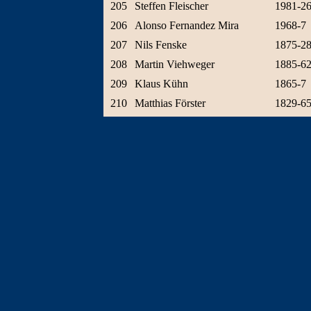
205
Steffen Fleischer
1981-2
206
Alonso Fernandez Mira
1968-7
207
Nils Fenske
1875-2
208
Martin Viehweger
1885-6
209
Klaus Kühn
1865-7
210
Matthias Förster
1829-6