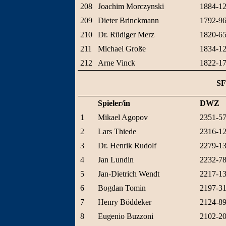
208
Joachim Morczynski
1884-1
209
Dieter Brinckmann
1792-9
210
Dr. Rüdiger Merz
1820-6
211
Michael Große
1834-1
212
Arne Vinck
1822-1
SF
Spieler/in
DWZ
1
Mikael Agopov
2351-5
2
Lars Thiede
2316-1
3
Dr. Henrik Rudolf
2279-1
4
Jan Lundin
2232-7
5
Jan-Dietrich Wendt
2217-1
6
Bogdan Tomin
2197-3
7
Henry Böddeker
2124-8
8
Eugenio Buzzoni
2102-2