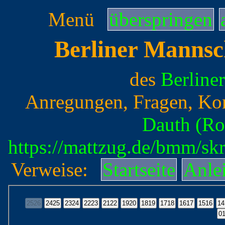
Menü
überspringen
Berliner Mannsc
des
Berline
Anregungen, Fragen, Ko
Dauth (Ro
https://mattzug.de/bmm/sk
Verweise:
Startseite
Anle