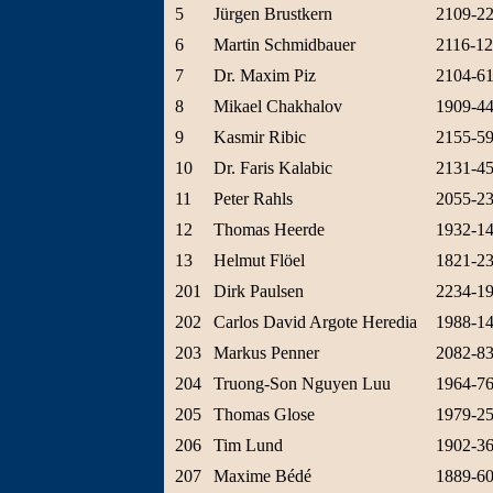
5
Jürgen Brustkern
2109-2
6
Martin Schmidbauer
2116-1
7
Dr. Maxim Piz
2104-6
8
Mikael Chakhalov
1909-4
9
Kasmir Ribic
2155-5
10
Dr. Faris Kalabic
2131-4
11
Peter Rahls
2055-2
12
Thomas Heerde
1932-1
13
Helmut Flöel
1821-2
201
Dirk Paulsen
2234-1
202
Carlos David Argote Heredia
1988-1
203
Markus Penner
2082-8
204
Truong-Son Nguyen Luu
1964-7
205
Thomas Glose
1979-2
206
Tim Lund
1902-3
207
Maxime Bédé
1889-6