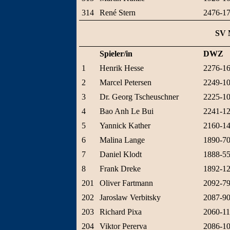
314
René Stern
2476-1
SV 
Spieler/in
DWZ
1
Henrik Hesse
2276-1
2
Marcel Petersen
2249-1
3
Dr. Georg Tscheuschner
2225-1
4
Bao Anh Le Bui
2241-1
5
Yannick Kather
2160-1
6
Malina Lange
1890-7
7
Daniel Klodt
1888-5
8
Frank Dreke
1892-1
201
Oliver Fartmann
2092-7
202
Jaroslaw Verbitsky
2087-9
203
Richard Pixa
2060-1
204
Viktor Pererva
2086-1