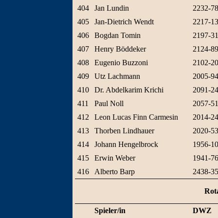
404
Jan Lundin
2232-7
405
Jan-Dietrich Wendt
2217-1
406
Bogdan Tomin
2197-3
407
Henry Böddeker
2124-8
408
Eugenio Buzzoni
2102-2
409
Utz Lachmann
2005-9
410
Dr. Abdelkarim Krichi
2091-2
411
Paul Noll
2057-5
412
Leon Lucas Finn Carmesin
2014-2
413
Thorben Lindhauer
2020-5
414
Johann Hengelbrock
1956-1
415
Erwin Weber
1941-7
416
Alberto Barp
2438-3
Rot
Spieler/in
DWZ