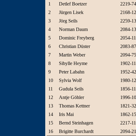
1
Detlef Boetzer
2219-7
2
Jürgen Lisek
2168-1
3
Jörg Seils
2259-1
4
Norman Daum
2084-1
5
Dominic Freyberg
2054-1
6
Christian Düster
2083-8
7
Martin Weber
2094-7
8
Sibylle Heyme
1902-11
9
Peter Labahn
1952-4
10
Sylvia Wolf
1980-1
11
Gudula Seils
1856-11
12
Antje Göhler
1996-1
13
Thomas Kettner
1821-3
14
Iris Mai
1862-1
15
Bernd Steinhagen
2217-11
16
Brigitte Burchardt
2094-2