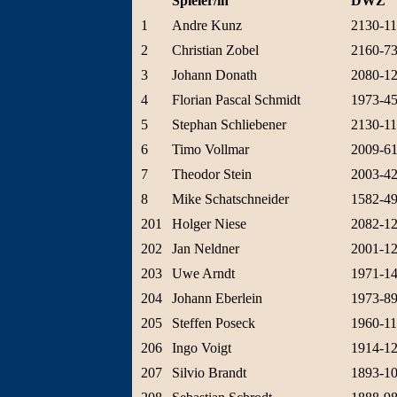
Spieler/in
DWZ
1
Andre Kunz
2130-1
2
Christian Zobel
2160-7
3
Johann Donath
2080-1
4
Florian Pascal Schmidt
1973-4
5
Stephan Schliebener
2130-1
6
Timo Vollmar
2009-6
7
Theodor Stein
2003-4
8
Mike Schatschneider
1582-4
201
Holger Niese
2082-1
202
Jan Neldner
2001-1
203
Uwe Arndt
1971-1
204
Johann Eberlein
1973-8
205
Steffen Poseck
1960-1
206
Ingo Voigt
1914-1
207
Silvio Brandt
1893-1