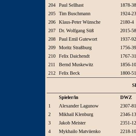
204
Paul Sellhast
1878-3
205
Tim Buschmann
1924-2
206
Klaus-Peter Wünsche
2180-4
207
Dr. Wolfgang Süß
2015-5
208
Paul Emil Gutewort
1937-9
209
Moritz Straßburg
1756-3
210
Felix Daichendt
1767-3
211
Bernd Muskewitz
1856-1
212
Felix Beck
1800-5
S
Spieler/in
DWZ
1
Alexander Lagunow
2307-8
2
Mikhail Klenburg
2346-1
3
Jakob Meister
2351-1
4
Mykhailo Matviienko
2218-1