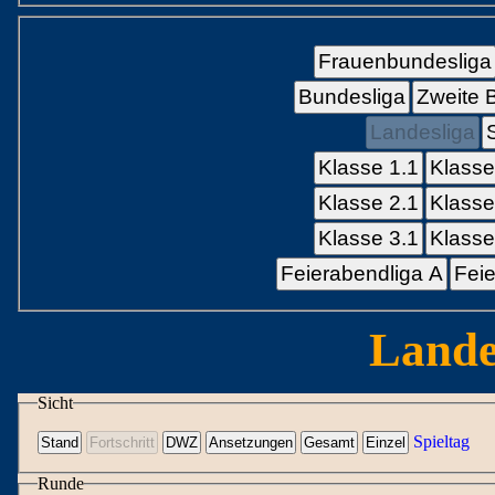
Frauenbundesliga
Bundesliga
Zweite 
Landesliga
Klasse 1.1
Klasse
Klasse 2.1
Klasse
Klasse 3.1
Klasse
Feierabendliga A
Feie
Lande
Sicht
Spieltag
Runde