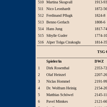
510
Martina Skogvall
1913-9
511
Nico Leonhardt
1872-5
512
Ferdinand Pflugk
1824-8
513
Benno Gerlach
1808-6
514
Hans Jung
1817-7
515
Sibylle Guder
1774-1
516
Alper Tolga Cirakoglu
1814-3
TSG 
Spieler/in
DWZ
1
Dirk Rosenthal
2353-7
2
Olaf Heinzel
2207-2
3
Niclas Hommel
2191-9
4
Dr. Wolfram Heinig
2154-2
5
Matthias Schöwel
2145-1
6
Pavel Mimkes
2121-6