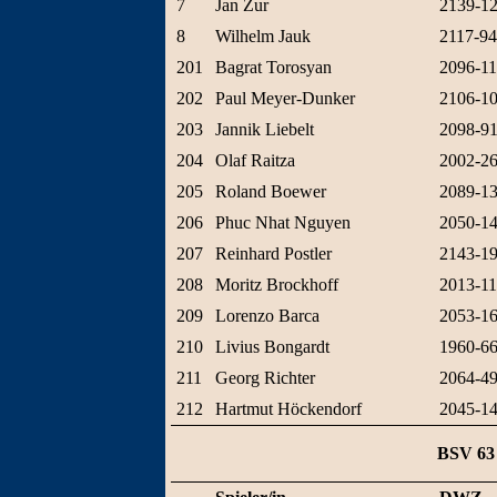
7
Jan Zur
2139-1
8
Wilhelm Jauk
2117-9
201
Bagrat Torosyan
2096-1
202
Paul Meyer-Dunker
2106-1
203
Jannik Liebelt
2098-9
204
Olaf Raitza
2002-2
205
Roland Boewer
2089-1
206
Phuc Nhat Nguyen
2050-1
207
Reinhard Postler
2143-1
208
Moritz Brockhoff
2013-1
209
Lorenzo Barca
2053-1
210
Livius Bongardt
1960-6
211
Georg Richter
2064-4
212
Hartmut Höckendorf
2045-1
BSV 63