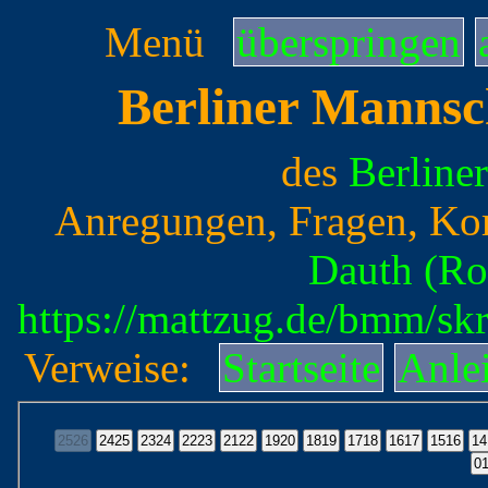
Menü
überspringen
Berliner Mannsc
des
Berline
Anregungen, Fragen, Ko
Dauth (Ro
https://mattzug.de/bmm/s
Verweise:
Startseite
Anle