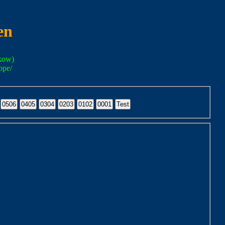
en
kow)
ppe/