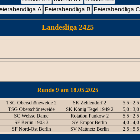
eierabendliga A
Feierabendliga B
Feierabendliga 
Landesliga 2425
Runde 9 am 18.05.2025
TSG Oberschöneweide 2
SK Zehlendorf 2
5,5 : 2,5
TSG Oberschöneweide
SK König Tegel 1949 2
5,0 : 3,0
SC Weisse Dame
Rotation Pankow 2
5,5 : 2,5
SF Berlin 1903 3
SV Empor Berlin
4,0 : 4,0
SF Nord-Ost Berlin
SV Mattnetz Berlin
2,5 : 5,5