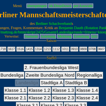
Menü
überspringen
als DropDown
per Auswahl
rliner Mannschaftsmeisterschaft
des
Berliner Schachverband
s
ungen, Fragen, Kommentare, Kritik an
Benjamin Dauth (Rotation Pan
://mattzug.de/bmm/skript/2425/Gesamt/Landesliga/runde=0/menu=knoe
Verweise:
Startseite
Anleitung
Meldung
Einteilung
Info
Saison
Staffel
2. Frauenbundesliga West
Bundesliga
Zweite Bundesliga Nord
Regionalliga
Landesliga
Stadtliga A
Stadtliga B
Klasse 1.1
Klasse 1.2
Klasse 1.3
Klasse 1.4
Klasse 2.1
Klasse 2.2
Klasse 2.3
Klasse 2.4
Klasse 3.1
Klasse 3.2
Klasse 3.3