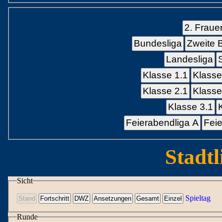
2. Fraue
Bundesliga
Zweite 
Landesliga
Klasse 1.1
Klasse
Klasse 2.1
Klasse
Klasse 3.1
Feierabendliga A
Feie
Stadtl
Sicht
Spieltag
Runde