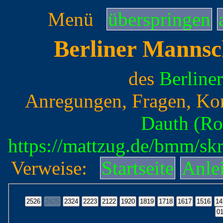
Menü
überspringen
Berliner Mannsc
des
Berline
Anregungen, Fragen, Ko
Dauth (Ro
https://mattzug.de/bmm/sk
Verweise:
Startseite
Anle