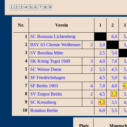
Nr.
Verein
1
2
3
1
SC Borussia Lichtenberg
6,0
5
2
BSV 63 Chemie Weißensee
2
2,0
3
3
SV Berolina Mitte
2,5
5,0
4
SK König Tegel 1949
3
4,0
7,0
3
5
SC Weisse Dame
2
5,5
4,5
5
6
SF Friedrichshagen
4,5
5,0
6
7
SF Berlin 1903
4
7,0
4,0
4
8
SV Empor Berlin
2
4,5
3,5
3
9
SC Kreuzberg
3
4,5
3,5
4
10
Rotation Berlin
6,0
5,5
5
Platz
Mannsch