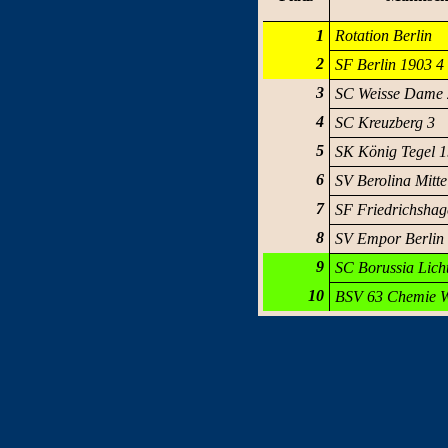
1
Rotation Berlin
2
SF Berlin 1903 4
3
SC Weisse Dame 
4
SC Kreuzberg 3
5
SK König Tegel 1
6
SV Berolina Mitte
7
SF Friedrichshag
8
SV Empor Berlin
9
SC Borussia Lich
10
BSV 63 Chemie W