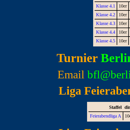
Klasse 4.1
10er
Klasse 4.2
10er
Klasse 4.3
10er
Klasse 4.4
10er
Klasse 4.5
10er
Turnier
Berli
Email
bfl@berl
Liga Feieraben
Staffel
di
Feierabendliga A
10