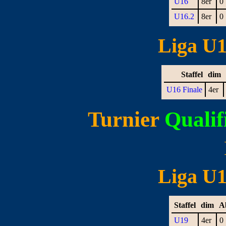
U16
8er
0
U16.2
8er
0
Liga U16
Staffel
dim
U16 Finale
4er
Turnier
Qualif
Liga U19
Staffel
dim
A
U19
4er
0