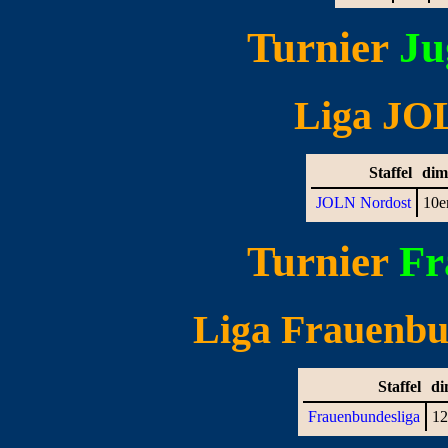
Turnier
Ju
Liga JOL
Staffel
dim
JOLN Nordost
10e
Turnier
Fr
Liga Frauenbun
Staffel
di
Frauenbundesliga
12