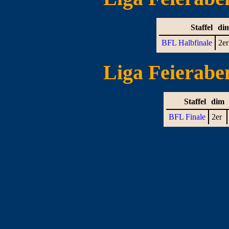
Staffel
di
BFL Halbfinale
2er
Liga Feieraben
Staffel
dim
BFL Finale
2er